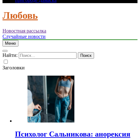
пригороде Дамаска
Любовь
Новостная рассылка
Случайные новости
Меню
Найти:
Заголовки
Психолог Сальникова: анорексия